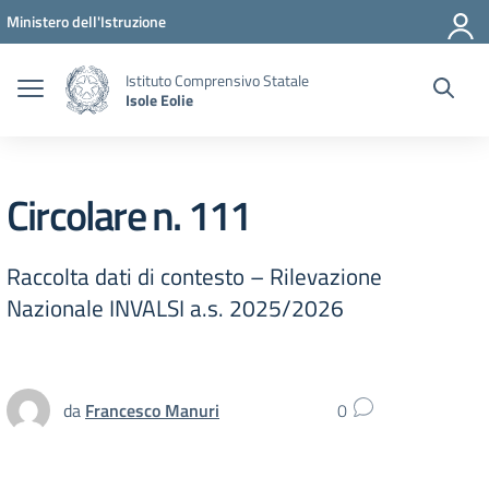
Vai ai contenuti
Vai al menu di navigazione
Vai al footer
Ministero dell'Istruzione
Istituto Comprensivo Statale
Isole Eolie
Circolare n. 111
Raccolta dati di contesto – Rilevazione
Nazionale INVALSI a.s. 2025/2026
da
Francesco Manuri
0