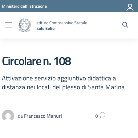
Vai ai contenuti
Vai al menu di navigazione
Vai al footer
Ministero dell'Istruzione
Istituto Comprensivo Statale
Isole Eolie
Circolare n. 108
Attivazione servizio aggiuntivo didattica a
distanza nei locali del plesso di Santa Marina
da
Francesco Manuri
0