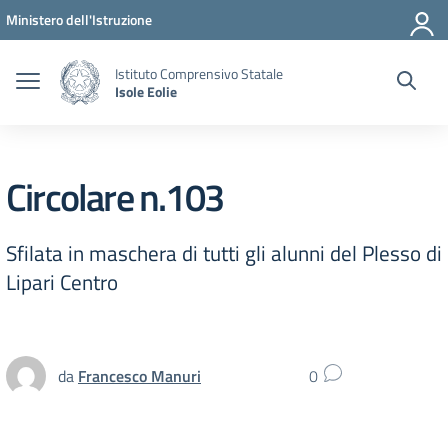
Vai ai contenuti
Vai al menu di navigazione
Vai al footer
Ministero dell'Istruzione
Istituto Comprensivo Statale
Isole Eolie
Circolare n.103
Sfilata in maschera di tutti gli alunni del Plesso di
Lipari Centro
da
Francesco Manuri
0