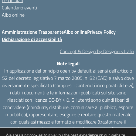
Le circolari
Calendario eventi
Albo online
Amministrazione Trasparente
Albo online
Privacy Policy
Dichiarazione di accessibilità
Concept & Design by Designers Italia
Note legali
In applicazione del principio open by default ai sensi dell’articolo
52 del decreto legislativo 7 marzo 2005, n. 82 (CAD) e salvo dove
diversamente specificato (compresi i contenuti incorporati di terzi),
i dati, i documenti e le informazioni pubblicati sul sito sono
rilasciati con licenza CC-BY 4.0. Gli utenti sono quindi liberi di
condividere (riprodurre, distribuire, comunicare al pubblico, esporre
in pubblico), rappresentare, eseguire e recitare questo materiale
con qualsiasi mezzo e formato e modificare (trasformare il
materiale e utilizzarlo per opere derivate) per qualsiasi fine, anche
We are using cookies to give you the best experience on our website.