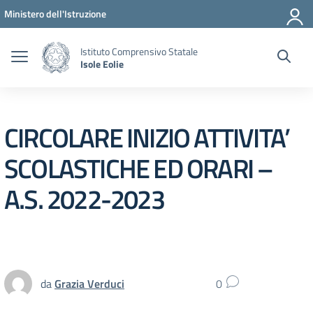
Vai ai contenuti
Vai al menu di navigazione
Vai al footer
Ministero dell'Istruzione
Istituto Comprensivo Statale
Isole Eolie
CIRCOLARE INIZIO ATTIVITA’
SCOLASTICHE ED ORARI –
A.S. 2022-2023
da
Grazia Verduci
0