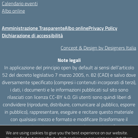
Calendario eventi
Albo online
Amministrazione Trasparente
Albo online
Privacy Policy
Dichiarazione di accessibilità
Concept & Design by Designers Italia
Note legali
In applicazione del principio open by default ai sensi dell’articolo
52 del decreto legislativo 7 marzo 2005, n. 82 (CAD) e salvo dove
diversamente specificato (compresi i contenuti incorporati di terzi),
i dati, i documenti e le informazioni pubblicati sul sito sono
rilasciati con licenza CC-BY 4.0. Gli utenti sono quindi liberi di
condividere (riprodurre, distribuire, comunicare al pubblico, esporre
in pubblico), rappresentare, eseguire e recitare questo materiale
con qualsiasi mezzo e formato e modificare (trasformare il
materiale e utilizzarlo per opere derivate) per qualsiasi fine, anche
We are using cookies to give you the best experience on our website.
commerciale con il solo onere di attribuzione, senza apporre