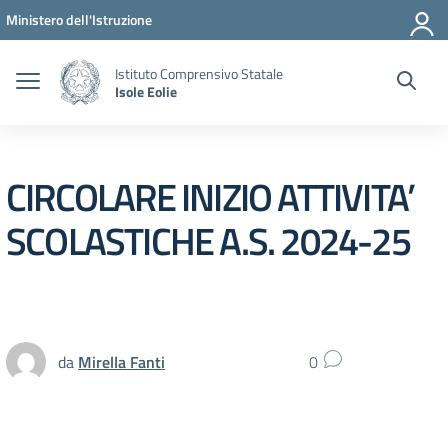
Vai ai contenuti
Vai al menu di navigazione
Vai al footer
Ministero dell'Istruzione
Istituto Comprensivo Statale
Isole Eolie
CIRCOLARE INIZIO ATTIVITA’
SCOLASTICHE A.S. 2024-25
da
Mirella Fanti
0