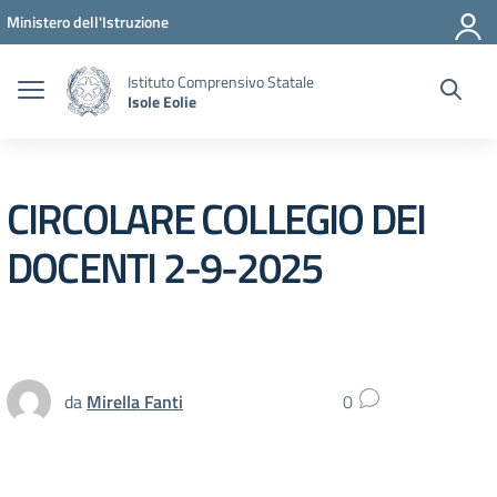
Vai ai contenuti
Vai al menu di navigazione
Vai al footer
Ministero dell'Istruzione
Istituto Comprensivo Statale
Isole Eolie
CIRCOLARE COLLEGIO DEI
DOCENTI 2-9-2025
da
Mirella Fanti
0