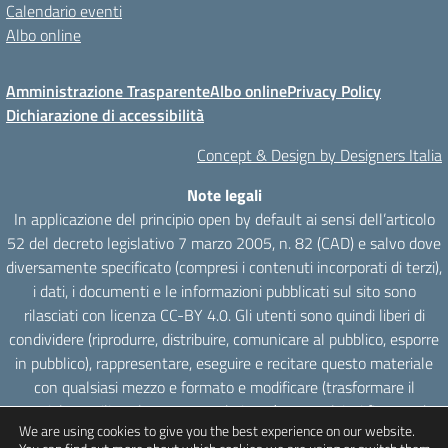
Calendario eventi
Albo online
Amministrazione Trasparente
Albo online
Privacy Policy
Dichiarazione di accessibilità
Concept & Design by Designers Italia
Note legali
In applicazione del principio open by default ai sensi dell’articolo
52 del decreto legislativo 7 marzo 2005, n. 82 (CAD) e salvo dove
diversamente specificato (compresi i contenuti incorporati di terzi),
i dati, i documenti e le informazioni pubblicati sul sito sono
rilasciati con licenza CC-BY 4.0. Gli utenti sono quindi liberi di
condividere (riprodurre, distribuire, comunicare al pubblico, esporre
in pubblico), rappresentare, eseguire e recitare questo materiale
con qualsiasi mezzo e formato e modificare (trasformare il
materiale e utilizzarlo per opere derivate) per qualsiasi fine, anche
We are using cookies to give you the best experience on our website.
commerciale con il solo onere di attribuzione, senza apporre