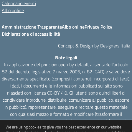
Calendario eventi
Albo online
Amministrazione Trasparente
Albo online
Privacy Policy
Dichiarazione di accessibilità
Concept & Design by Designers Italia
Note legali
In applicazione del principio open by default ai sensi dell’articolo
52 del decreto legislativo 7 marzo 2005, n. 82 (CAD) e salvo dove
diversamente specificato (compresi i contenuti incorporati di terzi),
i dati, i documenti e le informazioni pubblicati sul sito sono
rilasciati con licenza CC-BY 4.0. Gli utenti sono quindi liberi di
condividere (riprodurre, distribuire, comunicare al pubblico, esporre
in pubblico), rappresentare, eseguire e recitare questo materiale
con qualsiasi mezzo e formato e modificare (trasformare il
materiale e utilizzarlo per opere derivate) per qualsiasi fine, anche
We are using cookies to give you the best experience on our website.
commerciale con il solo onere di attribuzione, senza apporre