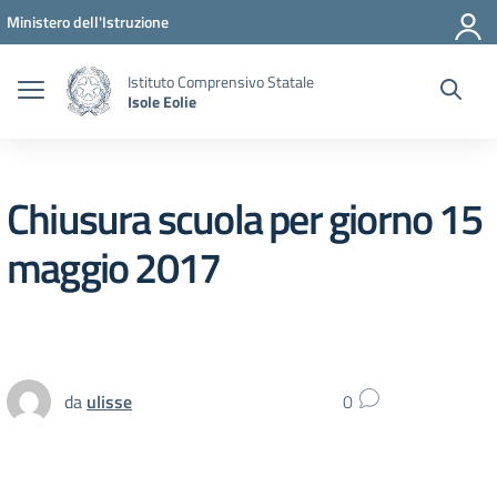
Vai ai contenuti
Vai al menu di navigazione
Vai al footer
Ministero dell'Istruzione
Istituto Comprensivo Statale
Isole Eolie
Chiusura scuola per giorno 15
maggio 2017
da
ulisse
0