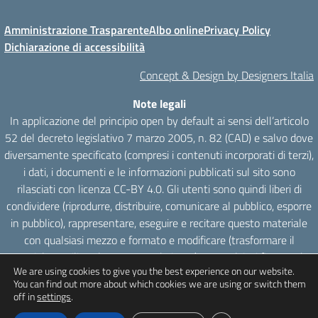
Amministrazione Trasparente
Albo online
Privacy Policy
Dichiarazione di accessibilità
Concept & Design by Designers Italia
Note legali
In applicazione del principio open by default ai sensi dell’articolo
52 del decreto legislativo 7 marzo 2005, n. 82 (CAD) e salvo dove
diversamente specificato (compresi i contenuti incorporati di terzi),
i dati, i documenti e le informazioni pubblicati sul sito sono
rilasciati con licenza CC-BY 4.0. Gli utenti sono quindi liberi di
condividere (riprodurre, distribuire, comunicare al pubblico, esporre
in pubblico), rappresentare, eseguire e recitare questo materiale
con qualsiasi mezzo e formato e modificare (trasformare il
materiale e utilizzarlo per opere derivate) per qualsiasi fine, anche
We are using cookies to give you the best experience on our website.
commerciale con il solo onere di attribuzione, senza apporre
You can find out more about which cookies we are using or switch them
restrizioni aggiuntive.
off in
settings
.