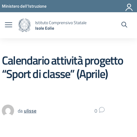
Vai ai contenuti
Vai al menu di navigazione
Vai al footer
Ministero dell'Istruzione
Istituto Comprensivo Statale
Isole Eolie
Calendario attività progetto
“Sport di classe” (Aprile)
da
ulisse
0