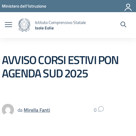
Vai ai contenuti
Vai al menu di navigazione
Vai al footer
Ministero dell'Istruzione
Istituto Comprensivo Statale
Isole Eolie
AVVISO CORSI ESTIVI PON
AGENDA SUD 2025
da
Mirella Fanti
0