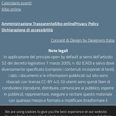
Calendario eventi
Albo online
Amministrazione Trasparente
Albo online
Privacy Policy
Dichiarazione di accessibilità
Concept & Design by Designers Italia
Note legali
In applicazione del principio open by default ai sensi dell’articolo
52 del decreto legislativo 7 marzo 2005, n. 82 (CAD) e salvo dove
diversamente specificato (compresi i contenuti incorporati di terzi),
i dati, i documenti e le informazioni pubblicati sul sito sono
rilasciati con licenza CC-BY 4.0. Gli utenti sono quindi liberi di
condividere (riprodurre, distribuire, comunicare al pubblico, esporre
in pubblico), rappresentare, eseguire e recitare questo materiale
con qualsiasi mezzo e formato e modificare (trasformare il
materiale e utilizzarlo per opere derivate) per qualsiasi fine, anche
We are using cookies to give you the best experience on our website.
commerciale con il solo onere di attribuzione, senza apporre