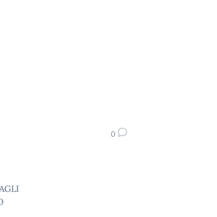
0
AGLI
O