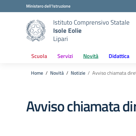
Vai ai contenuti
Vai al menu di navigazione
Vai al footer
Ministero dell'Istruzione
Istituto Comprensivo Statale
Isole Eolie
Lipari
Scuola
Servizi
Novità
Didattica
Home
Novità
Notizie
Avviso chiamata diret
Avviso chiamata dir