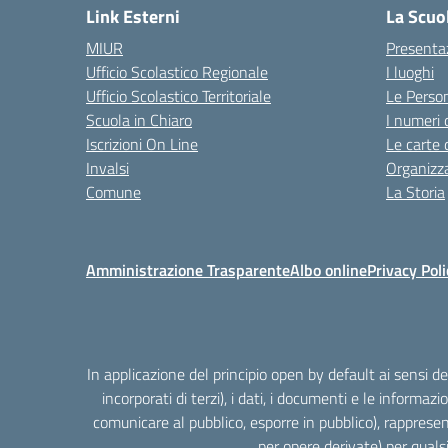
Link Esterni
La Scuo
MIUR
Presenta
Ufficio Scolastico Regionale
I luoghi
Ufficio Scolastico Territoriale
Le Perso
Scuola in Chiaro
I numeri 
Iscrizioni On Line
Le carte 
Invalsi
Organizz
Comune
La Storia
Amministrazione Trasparente
Albo online
Privacy Poli
In applicazione del principio open by default ai sensi 
incorporati di terzi), i dati, i documenti e le informazi
comunicare al pubblico, esporre in pubblico), rappresen
per opere derivate) per quals