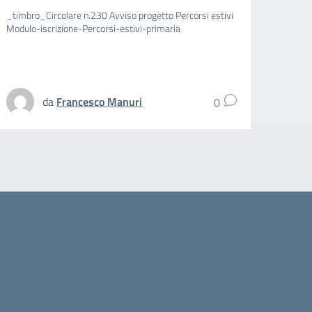
_timbro_Circolare n.230 Avviso progetto Percorsi estivi
_timbr
Modulo-iscrizione-Percorsi-estivi-primaria
aggiun
spezz
UFFIC
da
Francesco Manuri
0