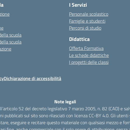
la
I Servizi
zione
Personale scolastico
Famiglie e studenti
ne
Percorsi di studio
della scuola
Didattica
della scuola
Offerta Formativa
azione
Le schede didattiche
I progetti delle classi
cy
Dichiarazione di accessibilità
Note legali
dell’articolo 52 del decreto legislativo 7 marzo 2005, n. 82 (CAD) e s
oni pubblicati sul sito sono rilasciati con licenza CC-BY 4.0. Gli utenti s
tare, eseguire e recitare questo materiale con qualsiasi mezzo e form
iasi fine, anche commerciale con il solo onere di attribuzione, senza a