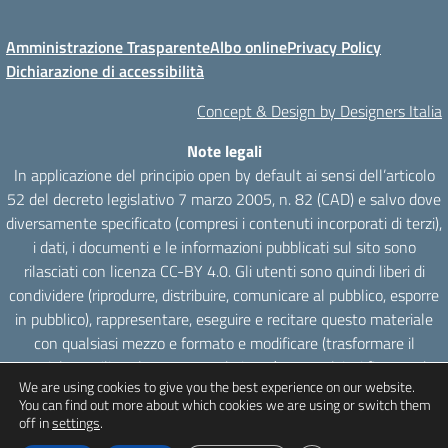
Amministrazione Trasparente
Albo online
Privacy Policy
Dichiarazione di accessibilità
Concept & Design by Designers Italia
Note legali
In applicazione del principio open by default ai sensi dell’articolo
52 del decreto legislativo 7 marzo 2005, n. 82 (CAD) e salvo dove
diversamente specificato (compresi i contenuti incorporati di terzi),
i dati, i documenti e le informazioni pubblicati sul sito sono
rilasciati con licenza CC-BY 4.0. Gli utenti sono quindi liberi di
condividere (riprodurre, distribuire, comunicare al pubblico, esporre
in pubblico), rappresentare, eseguire e recitare questo materiale
con qualsiasi mezzo e formato e modificare (trasformare il
materiale e utilizzarlo per opere derivate) per qualsiasi fine, anche
We are using cookies to give you the best experience on our website.
commerciale con il solo onere di attribuzione, senza apporre
You can find out more about which cookies we are using or switch them
restrizioni aggiuntive.
off in
settings
.