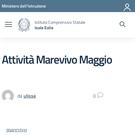
Vai ai contenuti
Vai al menu di navigazione
Vai al footer
Ministero dell'Istruzione
Istituto Comprensivo Statale
Isole Eolie
Attività Marevivo Maggio
da
ulisse
0
marevivo