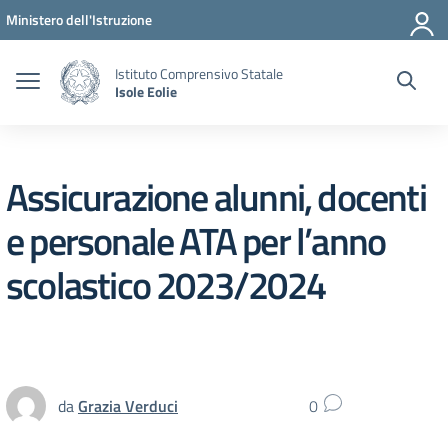
Vai ai contenuti
Vai al menu di navigazione
Vai al footer
Ministero dell'Istruzione
Istituto Comprensivo Statale
Isole Eolie
Assicurazione alunni, docenti
e personale ATA per l’anno
scolastico 2023/2024
da
Grazia Verduci
0