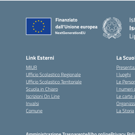
Is
Is
Li
Link Esterni
La Scuo
MIUR
Presenta
Ufficio Scolastico Regionale
I luoghi
Ufficio Scolastico Territoriale
Le Perso
Scuola in Chiaro
I numeri 
Iscrizioni On Line
Le carte 
Invalsi
Organizz
Comune
La Storia
Amministrazione Trasparente
Albo online
Privacy Poli