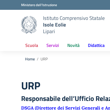
Vai ai contenuti
Vai al menu di navigazione
Vai al footer
Ministero dell'Istruzione
Istituto Comprensivo Statale
Isole Eolie
Lipari
Scuola
Servizi
Novità
Didattica
Home
URP
URP
Responsabile dell’Ufficio Relaz
DSGA (Direttore dei Servizi Generali e A