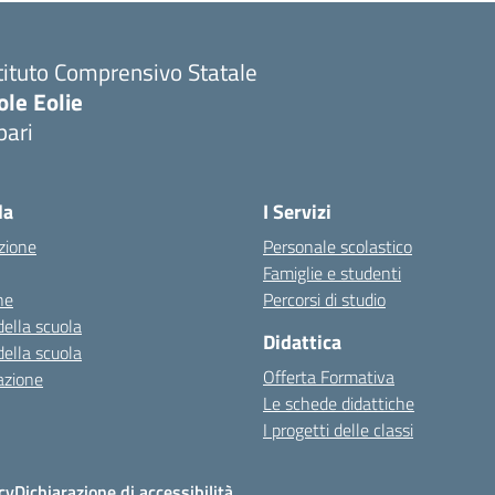
tituto Comprensivo Statale
ole Eolie
pari
la
I Servizi
zione
Personale scolastico
Famiglie e studenti
ne
Percorsi di studio
della scuola
Didattica
della scuola
Offerta Formativa
azione
Le schede didattiche
I progetti delle classi
cy
Dichiarazione di accessibilità