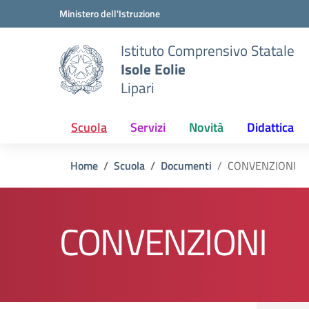
Vai ai contenuti
Vai al menu di navigazione
Vai al footer
Ministero dell'Istruzione
Istituto Comprensivo Statale
Isole Eolie
Lipari
Scuola
Servizi
Novità
Didattica
Home
Scuola
Documenti
CONVENZIONI
CONVENZIONI