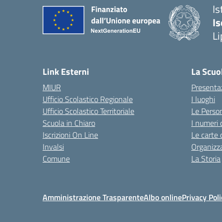
Is
Is
Li
Link Esterni
La Scuo
MIUR
Presenta
Ufficio Scolastico Regionale
I luoghi
Ufficio Scolastico Territoriale
Le Perso
Scuola in Chiaro
I numeri 
Iscrizioni On Line
Le carte 
Invalsi
Organizz
Comune
La Storia
Amministrazione Trasparente
Albo online
Privacy Poli