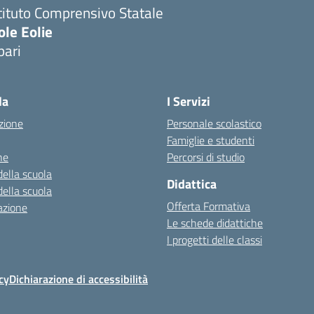
tituto Comprensivo Statale
ole Eolie
pari
la
I Servizi
zione
Personale scolastico
Famiglie e studenti
ne
Percorsi di studio
della scuola
Didattica
della scuola
Offerta Formativa
azione
Le schede didattiche
I progetti delle classi
cy
Dichiarazione di accessibilità