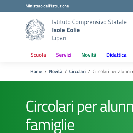
Vai ai contenuti
Vai al menu di navigazione
Vai al footer
Ministero dell'Istruzione
Istituto Comprensivo Statale
Isole Eolie
Lipari
Scuola
Servizi
Novità
Didattica
Home
Novità
Circolari
Circolari per alunni 
Circolari per alunn
famiglie