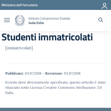
Vai ai contenuti
Vai al menu di navigazione
Vai al footer
Ministero dell'Istruzione
Istituto Comprensivo Statale
Isole Eolie
Studenti immatricolati
[immatricolati]
Pubblicato:
03.07.2018
-
Revisione:
03.07.2018
Eccetto dove diversamente specificato, questo articolo è stato
rilasciato sotto Licenza Creative Commons Attribuzione 3.0
Italia.