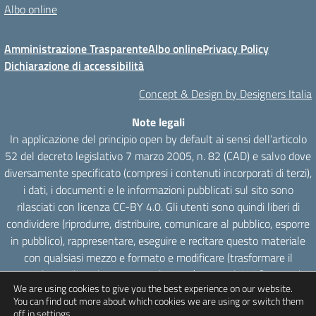
Albo online
Amministrazione Trasparente
Albo online
Privacy Policy
Dichiarazione di accessibilità
Concept & Design by Designers Italia
Note legali
In applicazione del principio open by default ai sensi dell’articolo
52 del decreto legislativo 7 marzo 2005, n. 82 (CAD) e salvo dove
diversamente specificato (compresi i contenuti incorporati di terzi),
i dati, i documenti e le informazioni pubblicati sul sito sono
rilasciati con licenza CC-BY 4.0. Gli utenti sono quindi liberi di
condividere (riprodurre, distribuire, comunicare al pubblico, esporre
in pubblico), rappresentare, eseguire e recitare questo materiale
con qualsiasi mezzo e formato e modificare (trasformare il
materiale e utilizzarlo per opere derivate) per qualsiasi fine, anche
We are using cookies to give you the best experience on our website.
commerciale con il solo onere di attribuzione, senza apporre
You can find out more about which cookies we are using or switch them
restrizioni aggiuntive.
off in
settings
.