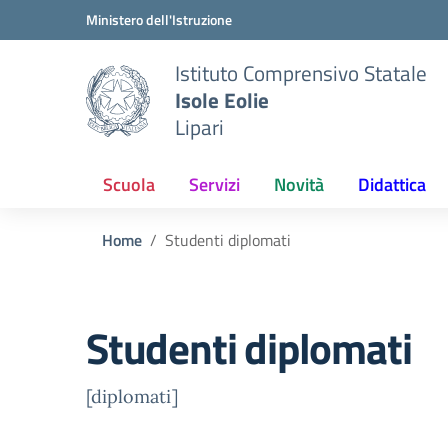
Vai ai contenuti
Vai al menu di navigazione
Vai al footer
Ministero dell'Istruzione
Istituto Comprensivo Statale
Isole Eolie
Lipari
Scuola
Servizi
Novità
Didattica
Home
Studenti diplomati
Studenti diplomati
[diplomati]