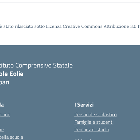
è stato rilasciato sotto Licenza Creative Commons Attribuzione 3.0 It
tituto Comprensivo Statale
ole Eolie
pari
la
I Servizi
zione
Personale scolastico
Famiglie e studenti
ne
Percorsi di studio
della scuola