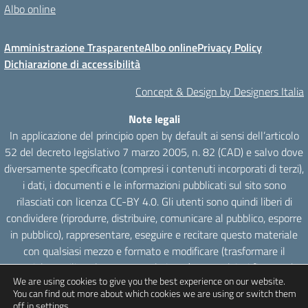
Albo online
Amministrazione Trasparente
Albo online
Privacy Policy
Dichiarazione di accessibilità
Concept & Design by Designers Italia
Note legali
In applicazione del principio open by default ai sensi dell’articolo
52 del decreto legislativo 7 marzo 2005, n. 82 (CAD) e salvo dove
diversamente specificato (compresi i contenuti incorporati di terzi),
i dati, i documenti e le informazioni pubblicati sul sito sono
rilasciati con licenza CC-BY 4.0. Gli utenti sono quindi liberi di
condividere (riprodurre, distribuire, comunicare al pubblico, esporre
in pubblico), rappresentare, eseguire e recitare questo materiale
con qualsiasi mezzo e formato e modificare (trasformare il
materiale e utilizzarlo per opere derivate) per qualsiasi fine, anche
We are using cookies to give you the best experience on our website.
commerciale con il solo onere di attribuzione, senza apporre
You can find out more about which cookies we are using or switch them
restrizioni aggiuntive.
off in
settings
.