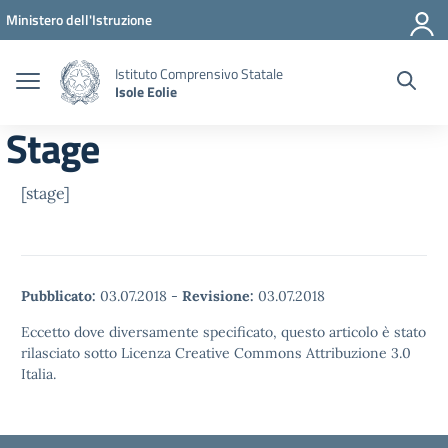
Vai ai contenuti
Vai al menu di navigazione
Vai al footer
Ministero dell'Istruzione
Istituto Comprensivo Statale
Isole Eolie
Stage
[stage]
Pubblicato:
03.07.2018
-
Revisione:
03.07.2018
Eccetto dove diversamente specificato, questo articolo è stato
rilasciato sotto Licenza Creative Commons Attribuzione 3.0
Italia.