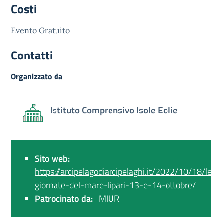
Costi
Evento Gratuito
Contatti
Organizzato da
Istituto Comprensivo Isole Eolie
Sito web:
https://arcipelagodiarcipelaghi.it/2022/10/18/le-
giornate-del-mare-lipari-13-e-14-ottobre/
Patrocinato da:
MIUR