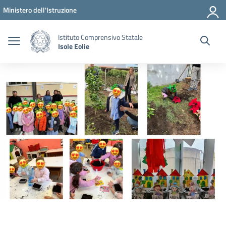
Vai ai contenuti
Vai al menu di navigazione
Vai al footer
Ministero dell'Istruzione
Istituto Comprensivo Statale
Isole Eolie