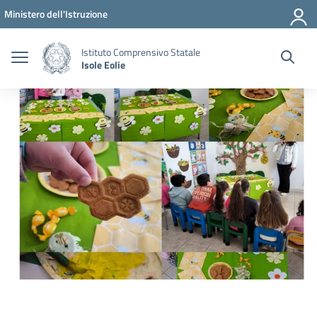
Vai ai contenuti
Vai al menu di navigazione
Vai al footer
Ministero dell'Istruzione
Istituto Comprensivo Statale
Isole Eolie