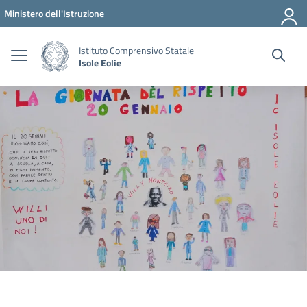
Vai ai contenuti
Vai al menu di navigazione
Vai al footer
Ministero dell'Istruzione
Istituto Comprensivo Statale
Isole Eolie