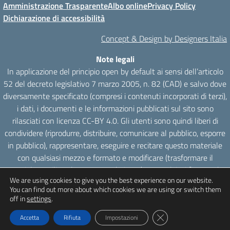
Amministrazione Trasparente
Albo online
Privacy Policy
Dichiarazione di accessibilità
Concept & Design by Designers Italia
Note legali
In applicazione del principio open by default ai sensi dell’articolo
52 del decreto legislativo 7 marzo 2005, n. 82 (CAD) e salvo dove
diversamente specificato (compresi i contenuti incorporati di terzi),
i dati, i documenti e le informazioni pubblicati sul sito sono
rilasciati con licenza CC-BY 4.0. Gli utenti sono quindi liberi di
condividere (riprodurre, distribuire, comunicare al pubblico, esporre
in pubblico), rappresentare, eseguire e recitare questo materiale
con qualsiasi mezzo e formato e modificare (trasformare il
materiale e utilizzarlo per opere derivate) per qualsiasi fine, anche
We are using cookies to give you the best experience on our website.
commerciale con il solo onere di attribuzione, senza apporre
You can find out more about which cookies we are using or switch them
restrizioni aggiuntive.
off in
settings
.
Close GDPR Cookie Ba
Accetta
Rifiuta
Impostazioni