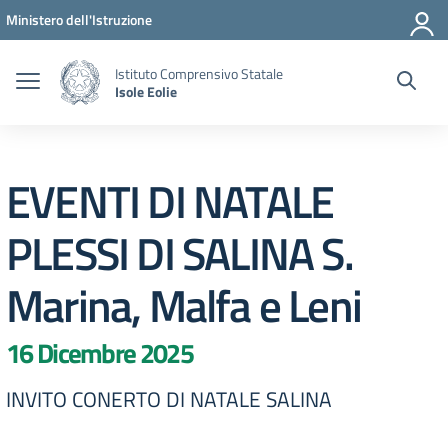
Vai ai contenuti
Vai al menu di navigazione
Vai al footer
Ministero dell'Istruzione
Istituto Comprensivo Statale
Isole Eolie
EVENTI DI NATALE
PLESSI DI SALINA S.
Marina, Malfa e Leni
16 Dicembre 2025
INVITO CONERTO DI NATALE SALINA