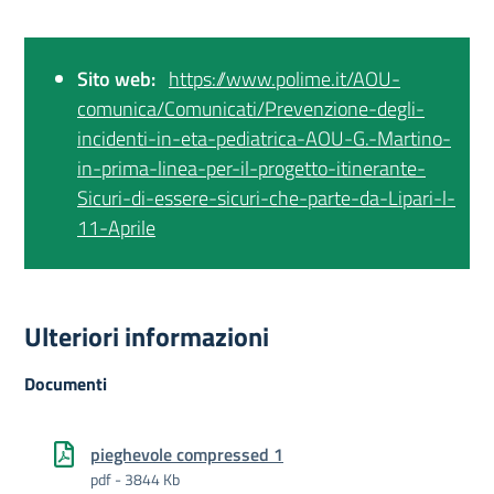
Sito web:
https://www.polime.it/AOU-
comunica/Comunicati/Prevenzione-degli-
incidenti-in-eta-pediatrica-AOU-G.-Martino-
in-prima-linea-per-il-progetto-itinerante-
Sicuri-di-essere-sicuri-che-parte-da-Lipari-l-
11-Aprile
Ulteriori informazioni
Documenti
pieghevole compressed 1
pdf - 3844 Kb