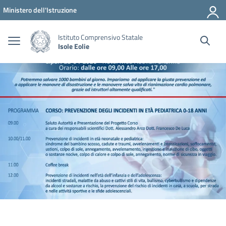
Vai ai contenuti
Vai al menu di navigazione
Vai al footer
Ministero dell'Istruzione
Istituto Comprensivo Statale
Isole Eolie