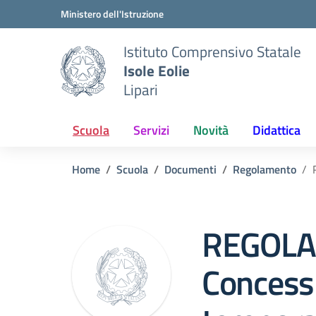
Vai ai contenuti
Vai al menu di navigazione
Vai al footer
Ministero dell'Istruzione
Istituto Comprensivo Statale
Isole Eolie
Lipari
Scuola
Servizi
Novità
Didattica
Home
Scuola
Documenti
Regolamento
REGOL
Concess