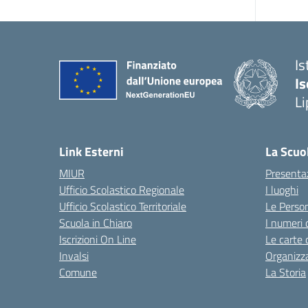
Is
Is
Li
Link Esterni
La Scuo
MIUR
Presenta
Ufficio Scolastico Regionale
I luoghi
Ufficio Scolastico Territoriale
Le Perso
Scuola in Chiaro
I numeri 
Iscrizioni On Line
Le carte 
Invalsi
Organizz
Comune
La Storia