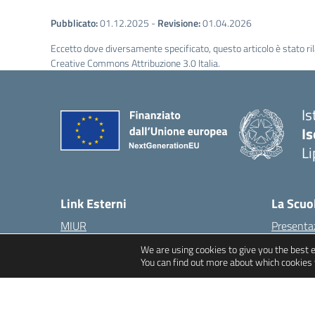
Pubblicato:
01.12.2025
-
Revisione:
01.04.2026
Eccetto dove diversamente specificato, questo articolo è stato ri
Creative Commons Attribuzione 3.0 Italia.
Is
Is
Li
Link Esterni
La Scuo
MIUR
Presenta
Ufficio Scolastico Regionale
I luoghi
We are using cookies to give you the best 
Ufficio Scolastico Territoriale
Le Perso
You can find out more about which cookies 
Scuola in Chiaro
I numeri 
Iscrizioni On Line
Le carte 
Invalsi
Organizz