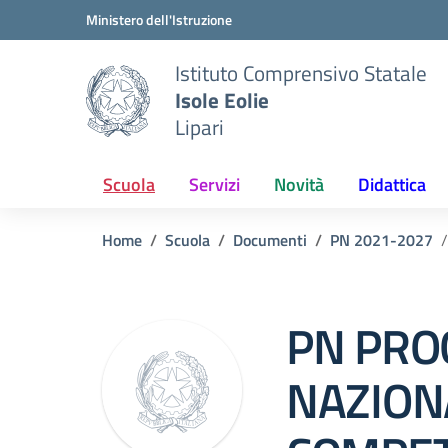
Vai ai contenuti
Vai al menu di navigazione
Vai al footer
Ministero dell'Istruzione
Istituto Comprensivo Statale
Isole Eolie
Lipari
Scuola
Servizi
Novità
Didattica
Home
Scuola
Documenti
PN 2021-2027
PN PR
NAZION