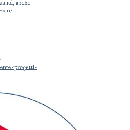
ualità, anche
nziare
-
ente/progetti-