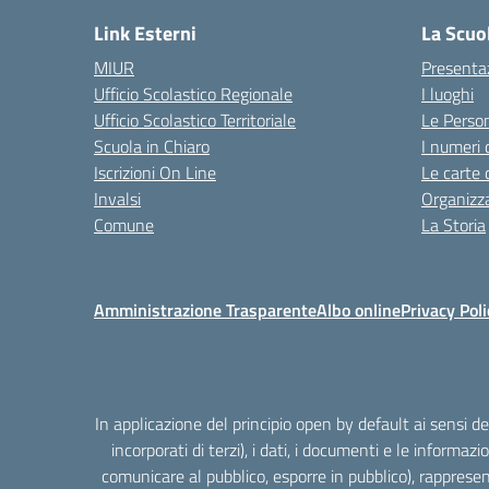
Link Esterni
La Scuo
MIUR
Presenta
Ufficio Scolastico Regionale
I luoghi
Ufficio Scolastico Territoriale
Le Perso
Scuola in Chiaro
I numeri 
Iscrizioni On Line
Le carte 
Invalsi
Organizz
Comune
La Storia
Amministrazione Trasparente
Albo online
Privacy Poli
In applicazione del principio open by default ai sensi 
incorporati di terzi), i dati, i documenti e le informazi
comunicare al pubblico, esporre in pubblico), rappresen