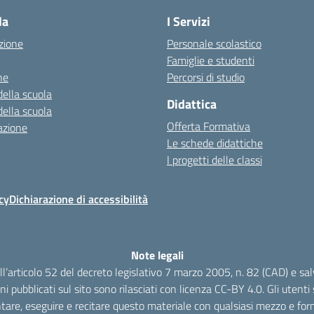
la
I Servizi
zione
Personale scolastico
Famiglie e studenti
ne
Percorsi di studio
della scuola
Didattica
della scuola
Offerta Formativa
azione
Le schede didattiche
I progetti delle classi
cy
Dichiarazione di accessibilità
Note legali
dell’articolo 52 del decreto legislativo 7 marzo 2005, n. 82 (CAD) e s
oni pubblicati sul sito sono rilasciati con licenza CC-BY 4.0. Gli utenti s
tare, eseguire e recitare questo materiale con qualsiasi mezzo e form