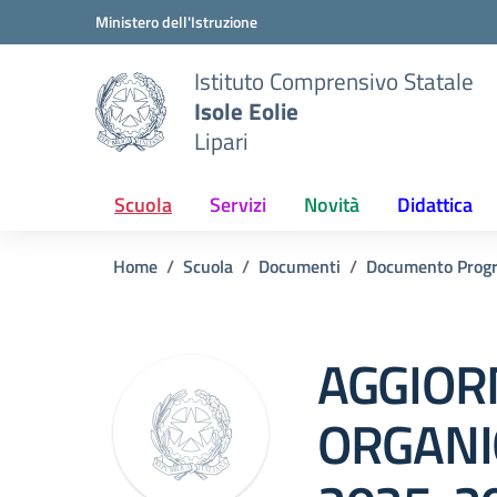
Vai ai contenuti
Vai al menu di navigazione
Vai al footer
Ministero dell'Istruzione
Istituto Comprensivo Statale
Isole Eolie
Lipari
Scuola
Servizi
Novità
Didattica
Home
Scuola
Documenti
Documento Prog
AGGIO
ORGANI