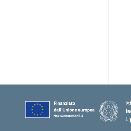
Is
Is
Li