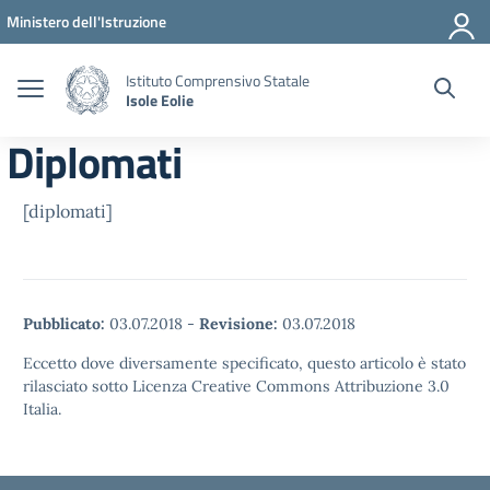
Vai ai contenuti
Vai al menu di navigazione
Vai al footer
Ministero dell'Istruzione
Istituto Comprensivo Statale
Isole Eolie
Diplomati
[diplomati]
Pubblicato:
03.07.2018
-
Revisione:
03.07.2018
Eccetto dove diversamente specificato, questo articolo è stato
rilasciato sotto Licenza Creative Commons Attribuzione 3.0
Italia.