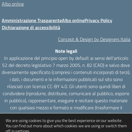
Albo online
Amministrazione Trasparente
Albo online
Privacy Policy
Dichiarazione di accessibilità
Concept & Design by Designers Italia
Note legali
In applicazione del principio open by default ai sensi dell’articolo
52 del decreto legislativo 7 marzo 2005, n. 82 (CAD) e salvo dove
diversamente specificato (compresi i contenuti incorporati di terzi),
i dati, i documenti e le informazioni pubblicati sul sito sono
rilasciati con licenza CC-BY 4.0. Gli utenti sono quindi liberi di
condividere (riprodurre, distribuire, comunicare al pubblico, esporre
in pubblico), rappresentare, eseguire e recitare questo materiale
con qualsiasi mezzo e formato e modificare (trasformare il
materiale e utilizzarlo per opere derivate) per qualsiasi fine, anche
We are using cookies to give you the best experience on our website.
commerciale con il solo onere di attribuzione, senza apporre
You can find out more about which cookies we are using or switch them
restrizioni aggiuntive.
off in
settings
.