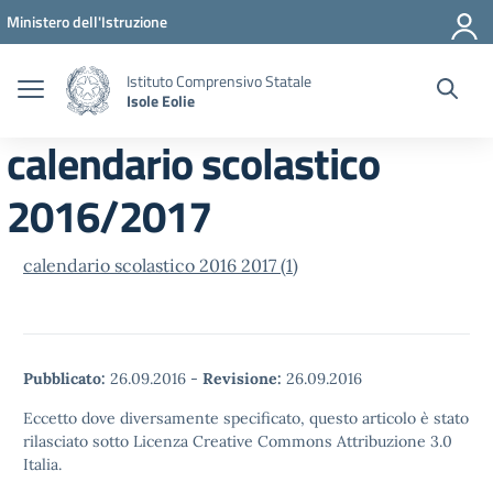
Vai ai contenuti
Vai al menu di navigazione
Vai al footer
Ministero dell'Istruzione
Istituto Comprensivo Statale
Isole Eolie
calendario scolastico
2016/2017
calendario scolastico 2016 2017 (1)
Pubblicato:
26.09.2016
-
Revisione:
26.09.2016
Eccetto dove diversamente specificato, questo articolo è stato
rilasciato sotto Licenza Creative Commons Attribuzione 3.0
Italia.