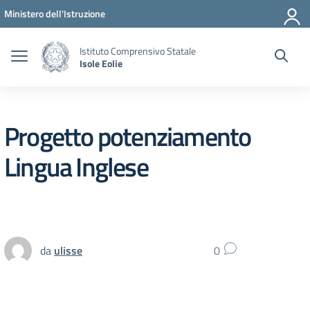
Vai ai contenuti
Vai al menu di navigazione
Vai al footer
Ministero dell'Istruzione
Istituto Comprensivo Statale
Isole Eolie
Progetto potenziamento
Lingua Inglese
da
ulisse
0