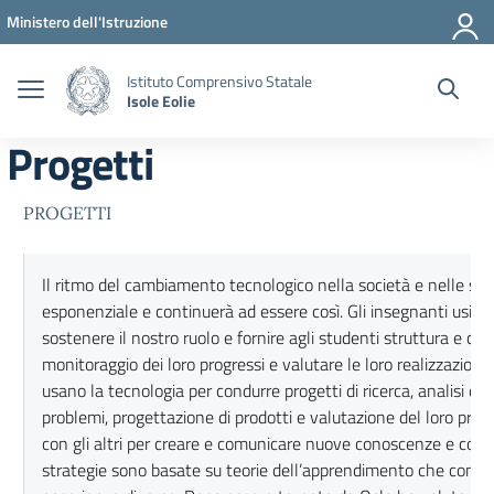
Vai ai contenuti
Vai al menu di navigazione
Vai al footer
Ministero dell'Istruzione
Istituto Comprensivo Statale
Isole Eolie
Progetti
PROGETTI
Il ritmo del cambiamento tecnologico nella società e nelle scu
esponenziale e continuerà ad essere così. Gli insegnanti usiam
sostenere il nostro ruolo e fornire agli studenti struttura e co
monitoraggio dei loro progressi e valutare le loro realizzazioni
usano la tecnologia per condurre progetti di ricerca, analisi dei 
problemi, progettazione di prodotti e valutazione del loro prop
con gli altri per creare e comunicare nuove conoscenze e comp
strategie sono basate su teorie dell’apprendimento che consen