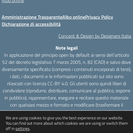
Albo online
Amministrazione Trasparente
Albo online
Privacy Policy
Dichiarazione di accessibilità
Concept & Design by Designers Italia
Note legali
In applicazione del principio open by default ai sensi dell’articolo
52 del decreto legislativo 7 marzo 2005, n. 82 (CAD) e salvo dove
diversamente specificato (compresi i contenuti incorporati di terzi),
i dati, i documenti e le informazioni pubblicati sul sito sono
rilasciati con licenza CC-BY 4.0. Gli utenti sono quindi liberi di
condividere (riprodurre, distribuire, comunicare al pubblico, esporre
in pubblico), rappresentare, eseguire e recitare questo materiale
con qualsiasi mezzo e formato e modificare (trasformare il
materiale e utilizzarlo per opere derivate) per qualsiasi fine, anche
We are using cookies to give you the best experience on our website.
commerciale con il solo onere di attribuzione, senza apporre
You can find out more about which cookies we are using or switch them
restrizioni aggiuntive.
off in
settings
.